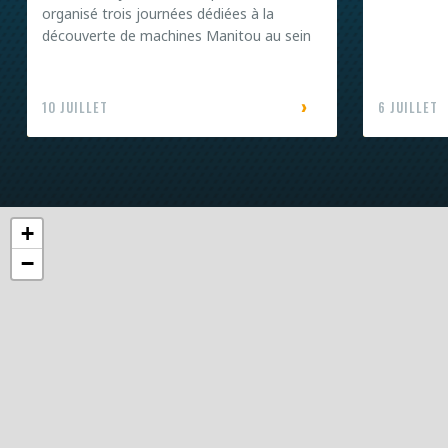
organisé trois journées dédiées à la
découverte de machines Manitou au sein
de ses agences.
10 JUILLET
6 JUILLET
+
−