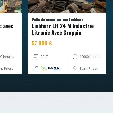
Pelle de manutention Liebherr
c avec
Liebherr LH 24 M Industrie
Litronic Avec Grappin
57 000 €
00 heures
2017
12000 heures
nt-Priest
Saint-Priest