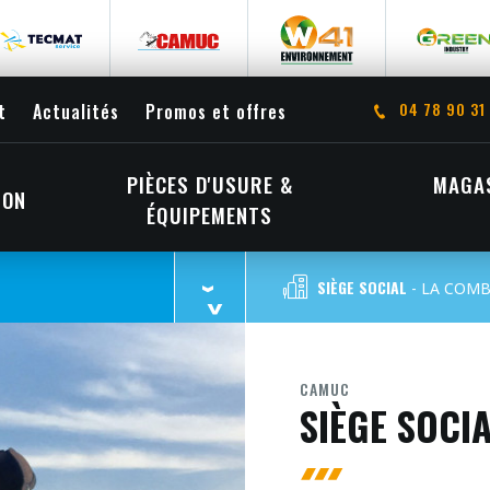
04 78 90 31
t
Actualités
Promos et offres
PIÈCES D'USURE &
MAGAS
ION
ÉQUIPEMENTS
SIÈGE SOCIAL
- LA COMB
CAMUC
SIÈGE SOCI