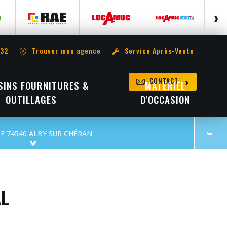
 32
Trouver mon agence
Service Après-Vente
CONTACT
INS FOURNITURES &
MATÉRIEL
OUTILLAGES
D'OCCASION
E 74540 ALBY SUR CHÉRAN
AL