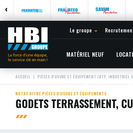
Le groupe
Recrutemen
MATÉRIEL NEUF
LOCAT
La force d'une équipe,
le service clé en main !
ACCUEIL
PIÈCES D'USURE ET ÉQUIPEMENT (BTP, INDUSTRIEL 
NOTRE OFFRE PIÈCES D'USURE ET ÉQUIPEMENTS
GODETS TERRASSEMENT, C