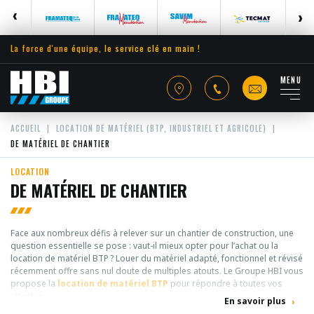
La force d'une équipe, le service clé en main !
MENU
ACCUEIL
LOCATION DE MATÉRIEL (BTP, INDUSTRIEL ET AGRICOLE)
DE MATÉRIEL DE CHANTIER
LOCATION
DE MATÉRIEL DE CHANTIER
Face aux nombreux défis à relever sur un chantier de construction, une
question essentielle se pose : vaut-il mieux opter pour l’achat ou la
location de matériel BTP ? Louer du matériel adapté, fonctionnel et révisé
récemment offre sans nul doute de multiples atouts. Le Groupe HBI vous
propose la
location de matériel BTP
pour répondre à toutes vos
attentes.
En savoir plus