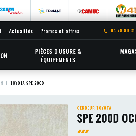
04 78 90 31
t
Actualités
Promos et offres
PIÈCES D'USURE &
MAGAS
ION
ÉQUIPEMENTS
ON
TOYOTA SPE 200D
GERBEUR TOYOTA
SPE 200D OC