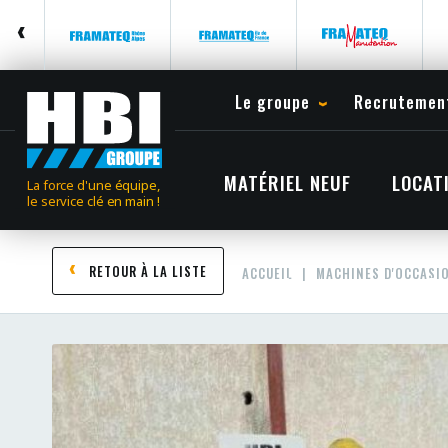
Le groupe
Recrutemen
MATÉRIEL NEUF
LOCAT
La force d'une équipe,
le service clé en main !
RETOUR À LA LISTE
ACCUEIL
MACHINES D'OCCASI