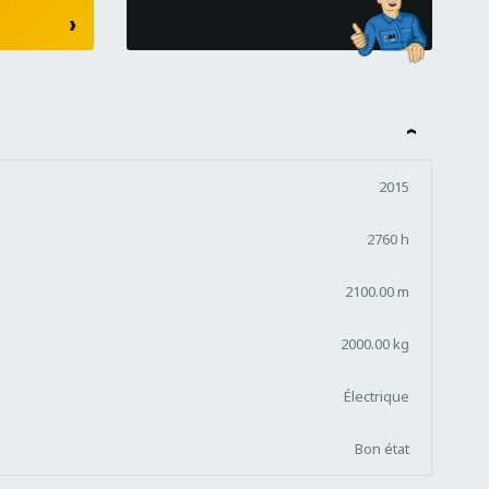
2015
2760 h
2100.00 m
2000.00 kg
Électrique
Bon état