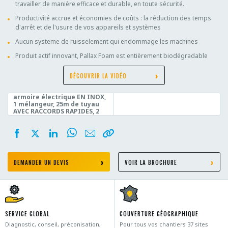
travailler de manière efficace et durable, en toute sécurité.
Productivité accrue et économies de coûts :
la réduction des temps
d'arrêt et de l'usure de vos appareils et systèmes
Aucun systeme de ruisselement qui endommage les machines
Produit actif innovant, Pallax Foam est entièrement biodégradable
DÉCOUVRIR LA VIDÉO
Equipements :
Agent actif :
1000l Pollax Foam IBC, 1
armoire électrique EN INOX,
1 mélangeur, 25m de tuyau
AVEC RACCORDS RAPIDES, 2
dispositifs d'arrosages,
Radiocommande de série
DEMANDER UN DEVIS
VOIR LA BROCHURE
SERVICE GLOBAL
COUVERTURE GÉOGRAPHIQUE
Diagnostic, conseil, préconisation,
Pour tous vos chantiers 37 sites