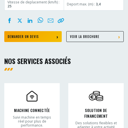
Vitesse de deplacement (km/h) :
Deport max. (m) :
3,4
25
DEMANDER UN DEVIS
VOIR LA BROCHURE
NOS SERVICES ASSOCIÉS
MACHINE CONNECTÉE
SOLUTION DE
FINANCEMENT
Suivi machine en temps
réel pour plus de
Des solutions flexibles et
performance.
adapter à votre activité