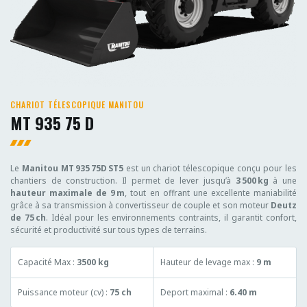
CHARIOT TÉLESCOPIQUE MANITOU
MT 935 75 D
Le
Manitou MT 935 75D ST5
est un chariot télescopique conçu pour les
chantiers de construction. Il permet de lever jusqu’à
3 500 kg
à une
hauteur maximale de 9 m
, tout en offrant une excellente maniabilité
grâce à sa transmission à convertisseur de couple et son moteur
Deutz
de 75 ch
. Idéal pour les environnements contraints, il garantit confort,
sécurité et productivité sur tous types de terrains.
Capacité Max :
3500 kg
Hauteur de levage max :
9 m
Puissance moteur (cv) :
75 ch
Deport maximal :
6.40 m