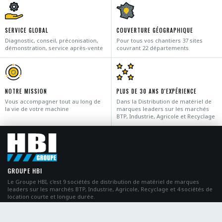
SERVICE GLOBAL
COUVERTURE GÉOGRAPHIQUE
Diagnostic, conseil, préconisation,
Pour tous vos chantiers 37 sites
démonstration, service après-vente
couvrant 22 départements
NOTRE MISSION
PLUS DE 30 ANS D'EXPÉRIENCE
Vous accompagner tout au long de
Dans la Distribution de matériel de
la vie de votre machine
marques leaders sur les marchés
BTP, Industrie, Agricole et Recyclage
GROUPE HBI
Le Groupe HBI, c'est 9 sociétés de distribution de matériel de marques
leaders sur les marchés BTP, Industrie, Agricole, Recyclage et 4 sociétés de
location courte et longue durée.
Copyright © HBI GROUPE | Tous Droits réservés