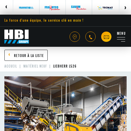
La force d'une équipe, le service clé en main !
MENU
RETOUR À LA LISTE
ACCUEIL
MATÉRIEL NEUF
LIEBHERR L526