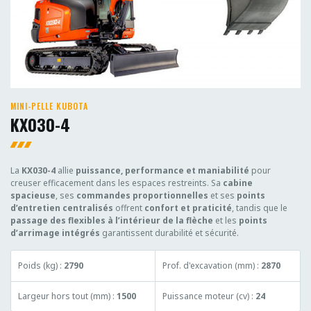
MINI-PELLE KUBOTA
KX030-4
La
KX030-4
allie
puissance, performance et maniabilité
pour
creuser efficacement dans les espaces restreints. Sa
cabine
spacieuse
, ses
commandes proportionnelles
et ses
points
d’entretien centralisés
offrent
confort et praticité
, tandis que le
passage des flexibles à l’intérieur de la flèche
et les
points
d’arrimage intégrés
garantissent durabilité et sécurité.
Poids (kg) :
2790
Prof. d'excavation (mm) :
2870
Largeur hors tout (mm) :
1500
Puissance moteur (cv) :
24