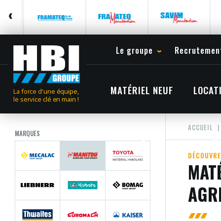
Le groupe
Recrutemen
MATÉRIEL NEUF
LOCAT
La force d'une équipe,
le service clé en main !
ACCUEIL
MARQUES
DÉCOUVRE
MATÉ
AGR