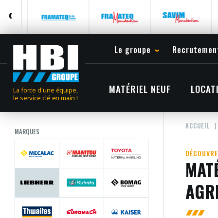
Le groupe
Recrutemen
MATÉRIEL NEUF
LOCAT
La force d'une équipe,
le service clé en main !
ACCUEIL
MARQUES
DÉCOUVRE
MATÉ
AGR