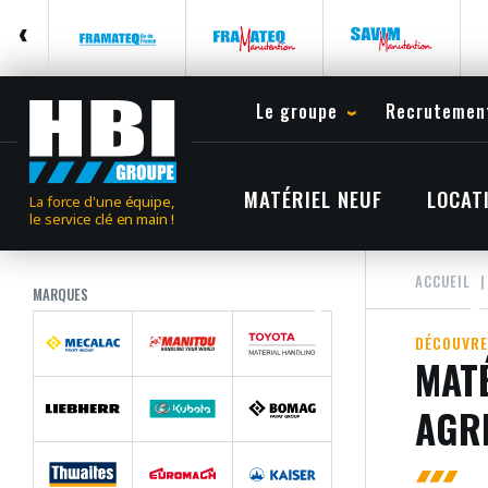
Le groupe
Recrutemen
MATÉRIEL NEUF
LOCAT
La force d'une équipe,
le service clé en main !
ACCUEIL
MARQUES
DÉCOUVRE
MATÉ
AGR