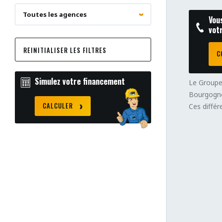
Vou
vot
REINITIALISER LES FILTRES
C
Simulez votre financement
Le Groupe
Bourgogne
CALCULER
Ces différ