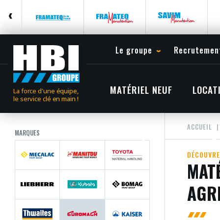
Le groupe
Recrutemen
MATÉRIEL NEUF
LOCAT
La force d'une équipe,
le service clé en main !
ACCUEIL
MARQUES
DÉCOUVRE
MATÉ
AGR