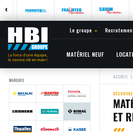
Le groupe
Recrutemen
MATÉRIEL NEUF
LOCAT
La force d'une équipe,
le service clé en main !
ACCUEIL
MARQUES
DÉCOUVRE
MATÉ
ET 