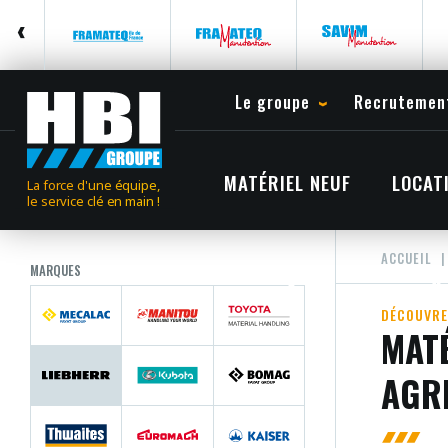
Le groupe
Recrutemen
MATÉRIEL NEUF
LOCAT
La force d'une équipe,
le service clé en main !
ACCUEIL
MARQUES
DÉCOUVRE
MATÉ
AGR