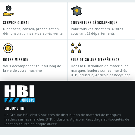
SERVICE GLOBAL
COUVERTURE GÉOGRAPHIQUE
Diagnostic, conseil, préconisation,
Pour tous vos chantiers 37 sites
démonstration, service après-vente
couvrant 22 départements
NOTRE MISSION
PLUS DE 30 ANS D'EXPÉRIENCE
Vous accompagner tout au long de
Dans la Distribution de matériel de
la vie de votre machine
marques leaders sur les marchés
BTP, Industrie, Agricole et Recyclage
GROUPE HBI
Le Groupe HBI, c'est 9 sociétés de distribution de matériel de marques
leaders sur les marchés BTP, Industrie, Agricole, Recyclage et 4 sociétés de
location courte et longue durée.