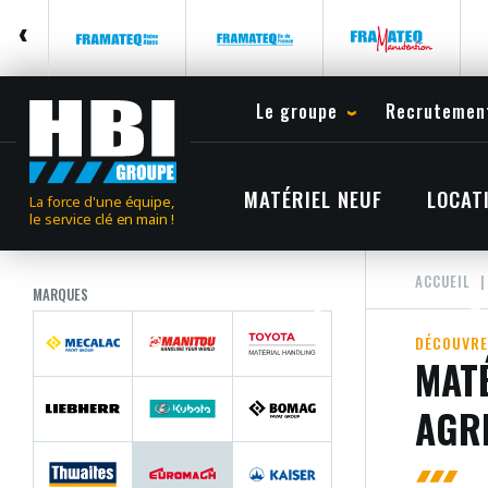
Le groupe
Recrutemen
MATÉRIEL NEUF
LOCAT
La force d'une équipe,
le service clé en main !
ACCUEIL
MARQUES
DÉCOUVRE
MATÉ
AGR