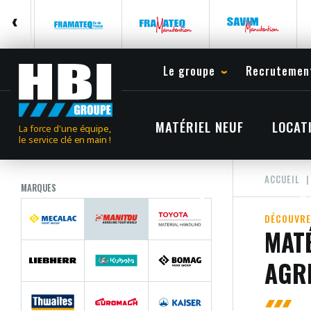
Le groupe
Recrutemen
MATÉRIEL NEUF
LOCAT
La force d'une équipe,
le service clé en main !
ACCUEIL
MARQUES
DÉCOUVRE
MATÉ
AGR