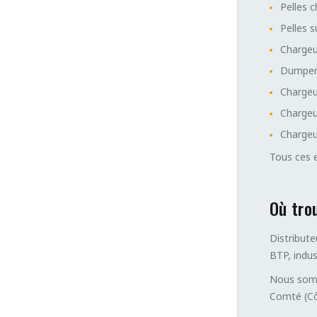
Pelles 
Pelles s
Chargeu
Dumpers
Chargeu
Chargeu
Chargeus
Tous ces e
Où tro
Distribut
BTP, indu
Nous somm
Comté (Côt