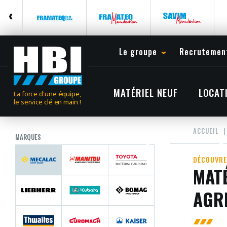
Le groupe
Recrutemen
MATÉRIEL NEUF
LOCAT
La force d'une équipe,
le service clé en main !
ACCUEIL
MARQUES
DÉCOUVRE
MATÉ
AGR