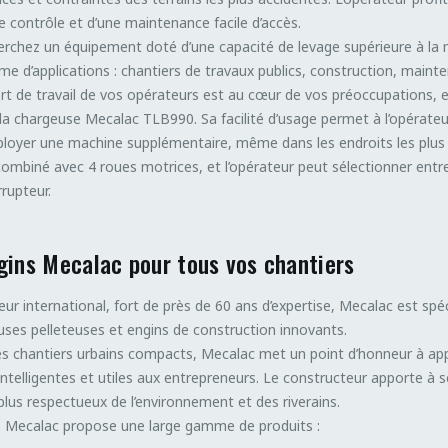
 contrôle et d’une maintenance facile d’accès.
erchez un équipement doté d’une capacité de levage supérieure à l
e d’applications : chantiers de travaux publics, construction, mainten
ort de travail de vos opérateurs est au cœur de vos préoccupations, 
la chargeuse Mecalac TLB990. Sa facilité d’usage permet à l’opérateur
ployer une machine supplémentaire, même dans les endroits les plu
 combiné avec 4 roues motrices, et l’opérateur peut sélectionner en
rrupteur.
gins Mecalac pour tous vos chantiers
ur international, fort de près de 60 ans d’expertise, Mecalac est spé
ses pelleteuses et engins de construction innovants.
es chantiers urbains compacts, Mecalac met un point d’honneur à ap
intelligentes et utiles aux entrepreneurs. Le constructeur apporte à s
plus respectueux de l’environnement et des riverains.
 Mecalac propose une large gamme de produits :