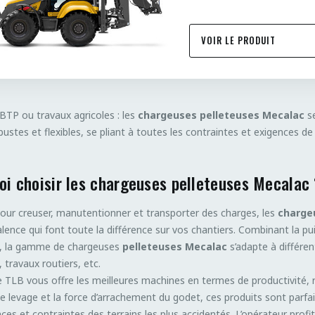
VOIR LE PRODUIT
 BTP ou travaux agricoles : les
chargeuses pelleteuses Mecalac
s
obustes et flexibles, se pliant à toutes les contraintes et exigences de
oi choisir les chargeuses pelleteuses Mecalac
our creuser, manutentionner et transporter des charges, les
charge
lence qui font toute la différence sur vos chantiers. Combinant la pu
, la gamme de chargeuses
pelleteuses Mecalac
s’adapte à différen
 travaux routiers, etc.
LB vous offre les meilleures machines en termes de productivité, robu
e levage et la force d’arrachement du godet, ces produits sont parfa
ces et contraintes des terrains les plus accidentés. L’opérateur profi