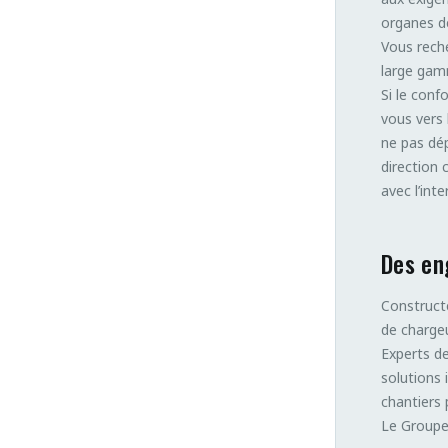
organes de
Vous rech
large gamm
Si le conf
vous vers 
ne pas dé
direction
avec l’inte
Des en
Constructe
de chargeu
Experts d
solutions 
chantiers 
Le Groupe