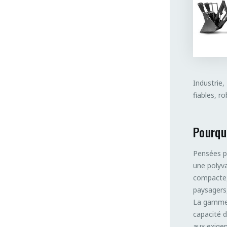
Industrie,
fiables, r
Pourqu
Pensées p
une polyva
compacte
paysagers,
La gamme T
capacité d
aux exigen