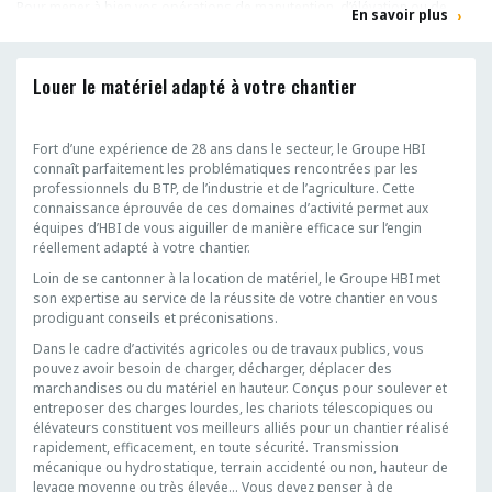
Pour mener à bien vos opérations de manutention, d’élévation ou de
En savoir plus
transport en hauteur, HBI propose la
location de chariot élévateur
et
la
location de chariot télescopique rotatif
ou non.
Louer le matériel adapté à votre chantier
Fort d’une expérience de 28 ans dans le secteur, le Groupe HBI
connaît parfaitement les problématiques rencontrées par les
professionnels du BTP, de l’industrie et de l’agriculture. Cette
connaissance éprouvée de ces domaines d’activité permet aux
équipes d’HBI de vous aiguiller de manière efficace sur l’engin
réellement adapté à votre chantier.
Loin de se cantonner à la location de matériel, le Groupe HBI met
son expertise au service de la réussite de votre chantier en vous
prodiguant conseils et préconisations.
Dans le cadre d’activités agricoles ou de travaux publics, vous
pouvez avoir besoin de charger, décharger, déplacer des
marchandises ou du matériel en hauteur. Conçus pour soulever et
entreposer des charges lourdes, les chariots télescopiques ou
élévateurs constituent vos meilleurs alliés pour un chantier réalisé
rapidement, efficacement, en toute sécurité. Transmission
mécanique ou hydrostatique, terrain accidenté ou non, hauteur de
levage moyenne ou très élevée… Vous devez penser à de