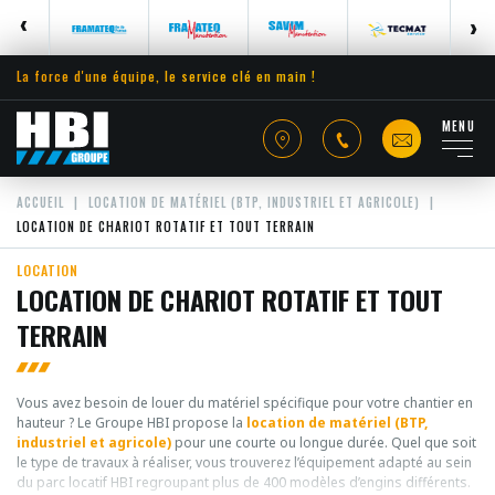
La force d'une équipe, le service clé en main !
MENU
ACCUEIL
LOCATION DE MATÉRIEL (BTP, INDUSTRIEL ET AGRICOLE)
LOCATION DE CHARIOT ROTATIF ET TOUT TERRAIN
LOCATION
LOCATION DE CHARIOT ROTATIF ET TOUT
TERRAIN
Vous avez besoin de louer du matériel spécifique pour votre chantier en
hauteur ? Le Groupe HBI propose la
location de matériel (BTP,
industriel et agricole)
pour une courte ou longue durée. Quel que soit
le type de travaux à réaliser, vous trouverez l’équipement adapté au sein
du parc locatif HBI regroupant plus de 400 modèles d’engins différents.