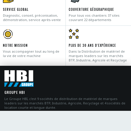
SERVICE GLOBAL
COUVERTURE GÉOGRAPHIQUE
Diagnostic, conseil, préconisation,
Pour tous vos chantiers 37 sites
démonstration, service après-vente
couvrant 22 départements
NOTRE MISSION
PLUS DE 30 ANS D'EXPÉRIENCE
Vous accompagner tout au long de
Dans la Distribution de matériel de
la vie de votre machine
marques leaders sur les marchés
BTP, Industrie, Agricole et Recyclage
GROUPE HBI
Le Groupe HBI, c'est 9 sociétés de distribution de matériel de marques
leaders sur les marchés BTP, Industrie, Agricole, Recyclage et 4 sociétés de
location courte et longue durée.
Copyright © HBI GROUPE | Tous Droits réservés
|
Mentions légales
Paramètres des cookies