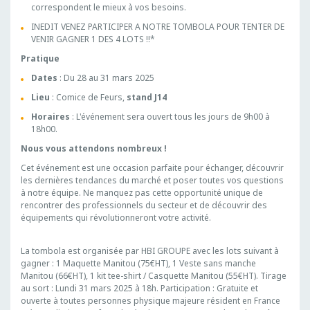
correspondent le mieux à vos besoins.
INEDIT VENEZ PARTICIPER A NOTRE TOMBOLA POUR TENTER DE
VENIR GAGNER 1 DES 4 LOTS !!*
Pratique
Dates
: Du 28 au 31 mars 2025
Lieu
: Comice de Feurs,
stand J14
Horaires
: L'événement sera ouvert tous les jours de 9h00 à
18h00.
Nous vous attendons nombreux !
Cet événement est une occasion parfaite pour échanger, découvrir
les dernières tendances du marché et poser toutes vos questions
à notre équipe. Ne manquez pas cette opportunité unique de
rencontrer des professionnels du secteur et de découvrir des
équipements qui révolutionneront votre activité.
La tombola est organisée par HBI GROUPE avec les lots suivant à
gagner : 1 Maquette Manitou (75€HT), 1 Veste sans manche
Manitou (66€HT), 1 kit tee-shirt / Casquette Manitou (55€HT). Tirage
au sort : Lundi 31 mars 2025 à 18h. Participation : Gratuite et
ouverte à toutes personnes physique majeure résident en France