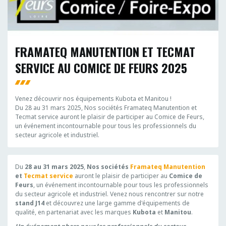
FRAMATEQ MANUTENTION ET TECMAT
SERVICE AU COMICE DE FEURS 2025
Venez découvrir nos équipements Kubota et Manitou !
Du 28 au 31 mars 2025, Nos sociétés Framateq Manutention et
Tecmat service auront le plaisir de participer au Comice de Feurs,
un événement incontournable pour tous les professionnels du
secteur agricole et industriel.
Du
28 au 31 mars 2025
,
Nos sociétés
Framateq Manutention
et
Tecmat service
auront le plaisir de participer au
Comice de
Feurs
, un événement incontournable pour tous les professionnels
du secteur agricole et industriel. Venez nous rencontrer sur notre
stand J14
et découvrez une large gamme d'équipements de
qualité, en partenariat avec les marques
Kubota
et
Manitou
.