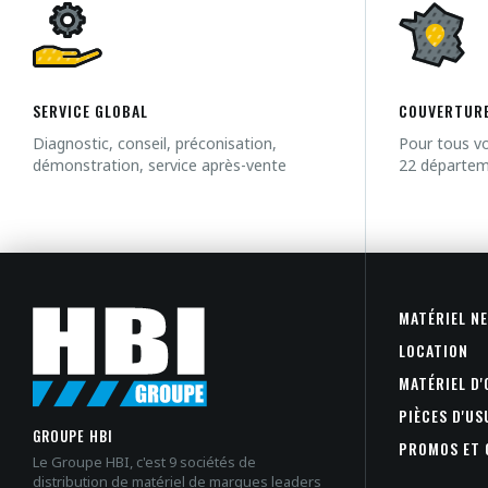
SERVICE GLOBAL
COUVERTURE
Diagnostic, conseil, préconisation,
Pour tous vo
démonstration, service après-vente
22 départe
MATÉRIEL N
LOCATION
MATÉRIEL D
PIÈCES D'U
GROUPE HBI
PROMOS ET 
Le Groupe HBI, c'est 9 sociétés de
distribution de matériel de marques leaders