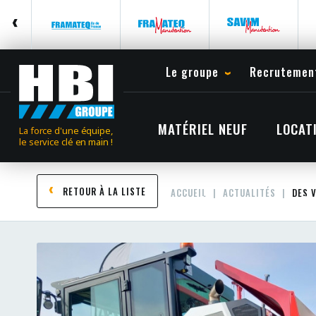
Le groupe
Recrutemen
MATÉRIEL NEUF
LOCAT
La force d'une équipe,
le service clé en main !
RETOUR À LA LISTE
ACCUEIL
ACTUALITÉS
DES 