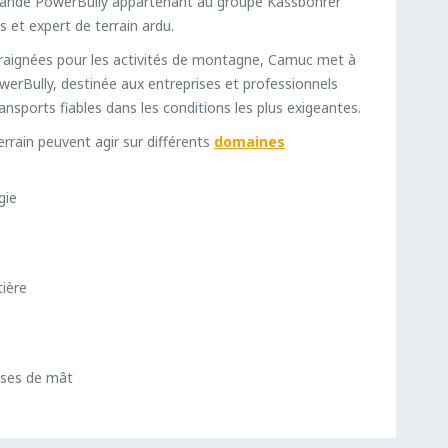
mande PowerBully appartenant au groupe Kässbohrer
et expert de terrain ardu.
raignées pour les activités de montagne, Camuc met à
erBully, destinée aux entreprises et professionnels
ansports fiables dans les conditions les plus exigeantes.
errain peuvent agir sur différents
domaines
gie
tière
oses de mât